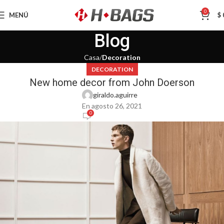
0
MENÚ
$
Blog
Casa
Decoration
DECORATION
New home decor from John Doerson
giraldo.aguirre
En agosto 26, 2021
0