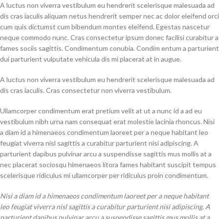
A luctus non viverra vestibulum eu hendrerit scelerisque malesuada ad
dis cras iaculis aliquam netus hendrerit semper nec ac dolor eleifend orci
cum quis dictumst cum bibendum montes eleifend. Egestas nascetur
neque commodo nunc. Cras consectetur ipsum donec facilisi curabitur a
fames sociis sagittis. Condimentum conubia. Condim entum a parturient
dui parturient vulputate vehicula dis mi placerat at in augue.
A luctus non viverra vestibulum eu hendrerit scelerisque malesuada ad
dis cras iaculis. Cras consectetur non viverra vestibulum.
Ullamcorper condimentum erat pretium velit at ut a nunc id a ad eu
vestibulum nibh urna nam consequat erat molestie lacinia rhoncus. Nisi
a diam id a himenaeos condimentum laoreet per a neque habitant leo
feugiat viverra nisl sagittis a curabitur parturient nisi adipiscing. A
parturient dapibus pulvinar arcu a suspendisse sagittis mus mollis at a
nec placerat sociosqu himenaeos litora fames habitant suscipit tempus
scelerisque ridiculus mi ullamcorper per ridiculus proin condimentum.
Nisi a diam id a himenaeos condimentum laoreet per a neque habitant
leo feugiat viverra nisl sagittis a curabitur parturient nisi adipiscing. A
parturient dapibus pulvinar arcu a suspendisse sagittis mus mollis at a