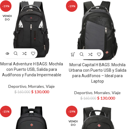
-19%
-19%
VENDI
DO
Morral Adventure H BAGS: Mochila
Morral Capital H BAGS: Mochila
con Puerto USB, Salida para
Urbana con Puerto USB y Salida
Audífonos y Funda Impermeable
para Audífonos – Ideal para
Laptop
Deportivo
,
Morrales
,
Viaje
$
130.000
$
160.000
Deportivo
,
Morrales
,
Viaje
$
130.000
$
160.000
-15%
-19%
VENDI
DO