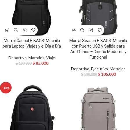
Morral Casual H BAGS: Mochila
Morral Season H BAGS: Mochila
para Laptop, Viajes y el Día a Día
con Puerto USB y Salida para
Audífonos – Diseño Moderno y
Funcional
Deportivo
,
Morrales
,
Viaje
$
85.000
$
100.000
Deportivo
,
Ejecutivo
,
Morrales
$
105.000
$
130.000
-15%