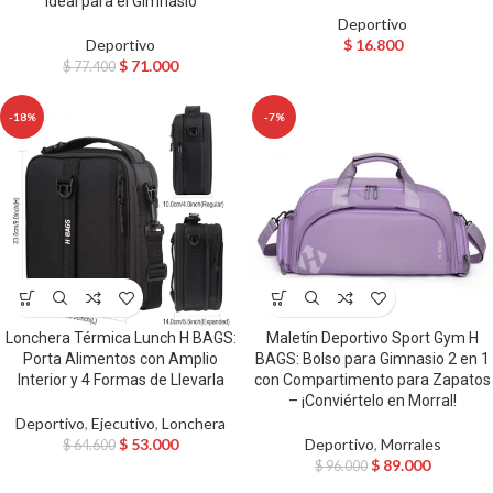
Ideal para el Gimnasio
Deportivo
Deportivo
$
16.800
$
71.000
$
77.400
-18%
-7%
Lonchera Térmica Lunch H BAGS:
Maletín Deportivo Sport Gym H
Porta Alimentos con Amplio
BAGS: Bolso para Gimnasio 2 en 1
Interior y 4 Formas de Llevarla
con Compartimento para Zapatos
– ¡Conviértelo en Morral!
Deportivo
,
Ejecutivo
,
Lonchera
$
53.000
Deportivo
,
Morrales
$
64.600
$
89.000
$
96.000