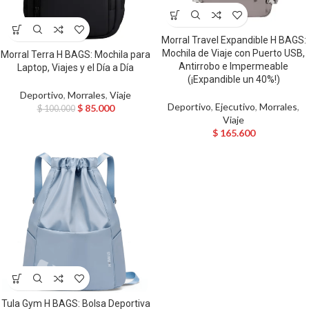
Morral Travel Expandible H BAGS:
Mochila de Viaje con Puerto USB,
Morral Terra H BAGS: Mochila para
Antirrobo e Impermeable
Laptop, Viajes y el Día a Día
(¡Expandible un 40%!)
Deportivo
,
Morrales
,
Viaje
Deportivo
,
Ejecutivo
,
Morrales
,
$
85.000
$
100.000
Viaje
$
165.600
Tula Gym H BAGS: Bolsa Deportiva