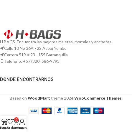
H BAGS. Encuentra las mejores maletas, morrales y anchetas.
Calle 10 No 36A - 22 Acopi Yumbo
Carrera 51B # 93 - 155 Barranquilla
Telefono: ‭+57 (320) 586-9793‬
DONDE ENCONTRARNOS
Based on
WoodMart
theme
2024
WooCommerce Themes
.
0
Lista de deseos
Tienda
Carro
Mi cuenta