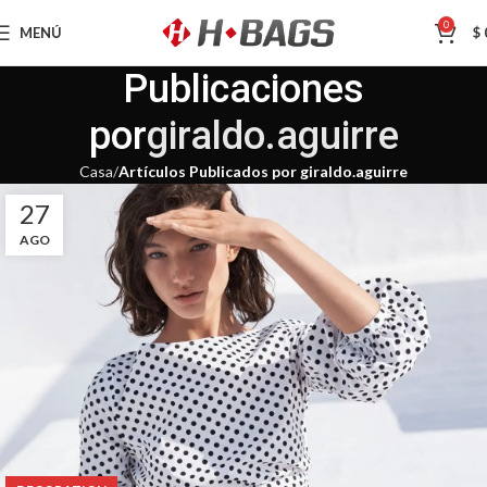
0
MENÚ
$
Publicaciones
por
giraldo.aguirre
Casa
Artículos Publicados por giraldo.aguirre
27
AGO