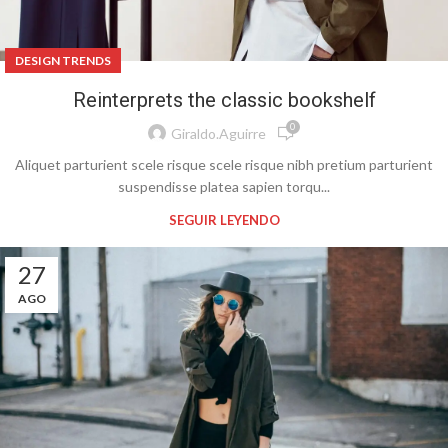
DESIGN TRENDS
Reinterprets the classic bookshelf
0
Giraldo.aguirre
Aliquet parturient scele risque scele risque nibh pretium parturient
suspendisse platea sapien torqu...
SEGUIR LEYENDO
27
AGO