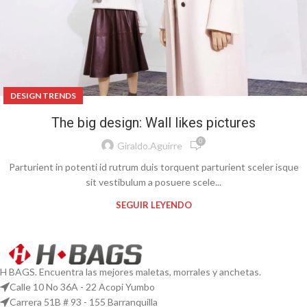
DESIGN TRENDS
The big design: Wall likes pictures
0
Giraldo.aguirre
Parturient in potenti id rutrum duis torquent parturient sceler isque
sit vestibulum a posuere scele...
SEGUIR LEYENDO
H BAGS. Encuentra las mejores maletas, morrales y anchetas.
Calle 10 No 36A - 22 Acopi Yumbo
Carrera 51B # 93 - 155 Barranquilla