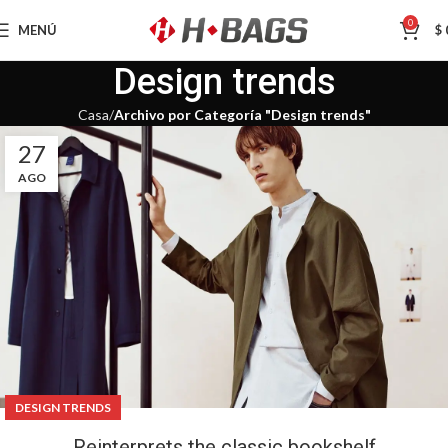
0
MENÚ
$
Design trends
Casa
Archivo por Categoría "Design trends"
27
AGO
DESIGN TRENDS
Reinterprets the classic bookshelf