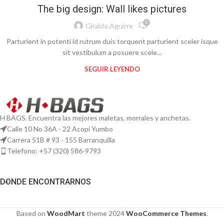
The big design: Wall likes pictures
0
Giraldo.aguirre
Parturient in potenti id rutrum duis torquent parturient sceler isque
sit vestibulum a posuere scele...
SEGUIR LEYENDO
H BAGS. Encuentra las mejores maletas, morrales y anchetas.
Calle 10 No 36A - 22 Acopi Yumbo
Carrera 51B # 93 - 155 Barranquilla
Telefono: ‭+57 (320) 586-9793‬
DONDE ENCONTRARNOS
Based on
WoodMart
theme
2024
WooCommerce Themes
.