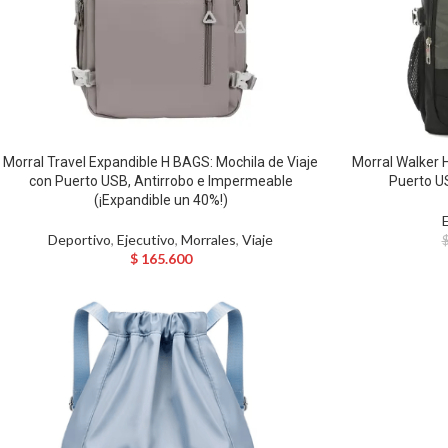
Morral Travel Expandible H BAGS: Mochila de Viaje
Morral Walker 
con Puerto USB, Antirrobo e Impermeable
Puerto U
(¡Expandible un 40%!)
Deportivo
,
Ejecutivo
,
Morrales
,
Viaje
$
165.600