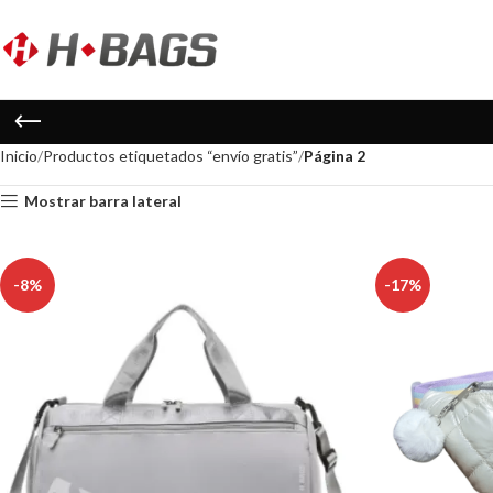
Inicio
Productos etiquetados “envío gratis”
Página 2
Mostrar barra lateral
-8%
-17%