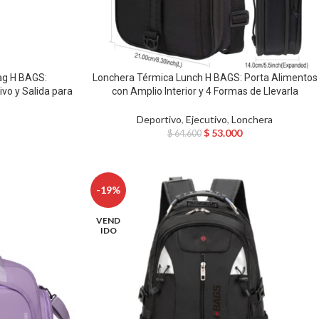
ag H BAGS:
Lonchera Térmica Lunch H BAGS: Porta Alimentos
vo y Salida para
con Amplio Interior y 4 Formas de Llevarla
Deportivo
,
Ejecutivo
,
Lonchera
$
53.000
$
64.600
-19%
VEND
IDO