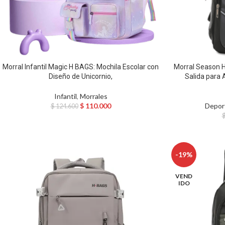
Morral Infantil Magic H BAGS: Mochila Escolar con
Morral Season H
Diseño de Unicornio,
Salida para 
Infantil
,
Morrales
$
110.000
Depor
$
124.600
-19%
VEND
IDO