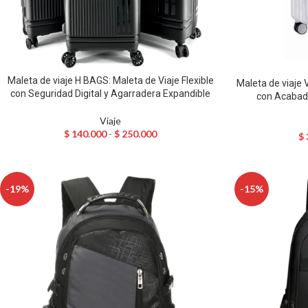
Maleta de viaje H BAGS: Maleta de Viaje Flexible
Maleta de viaje 
con Seguridad Digital y Agarradera Expandible
con Acabado
Viaje
$
140.000
-
$
250.000
$
-19%
-15%