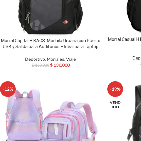
Morral Casual H 
Morral Capital H BAGS: Mochila Urbana con Puerto
USB y Salida para Audífonos – Ideal para Laptop
Dep
Deportivo
,
Morrales
,
Viaje
$
130.000
$
160.000
-12%
-19%
VEND
IDO