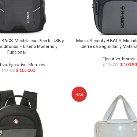
 BAGS: Mochila con Puerto USB y
Morral Security H BAGS: Mochil
Audífonos – Diseño Moderno y
Cierre de Seguridad y Materia
Funcional
Ejecutivo
,
Morrale
tivo
,
Ejecutivo
,
Morrales
$
103.90
$
135.000
$
105.000
$
130.000
-8%