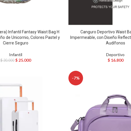
ra) Infantil Fantasy Waist Bag H
Canguro Deportivo Waist B
o de Unicornio, Colores Pastel y
Impermeable, con Diseño Reflecti
Cierre Seguro
Audífonos
Infantil
Deportivo
$
25.000
$
16.800
$
30.000
-7%