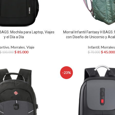
BAGS: Mochila para Laptop, Viajes
Morral Infantil Fantasy H BAGS:
y el Día a Día
con Diseño de Unicornio y Aca
ortivo
,
Morrales
,
Viaje
Infantil
,
Morrales
$
85.000
$
45.000
$
100.000
$
70.000
-23%