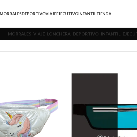
MORRALES
DEPORTIVO
VIAJE
EJECUTIVO
INFANTIL
TIENDA
MORRALES
VIAJE
LONCHERA
DEPORTIVO
INFANTIL
EJECU