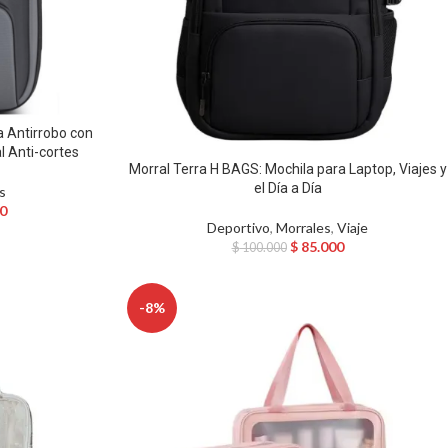
a Antirrobo con
l Anti-cortes
Morral Terra H BAGS: Mochila para Laptop, Viajes y
el Día a Día
s
0
Deportivo
,
Morrales
,
Viaje
$
85.000
$
100.000
-8%