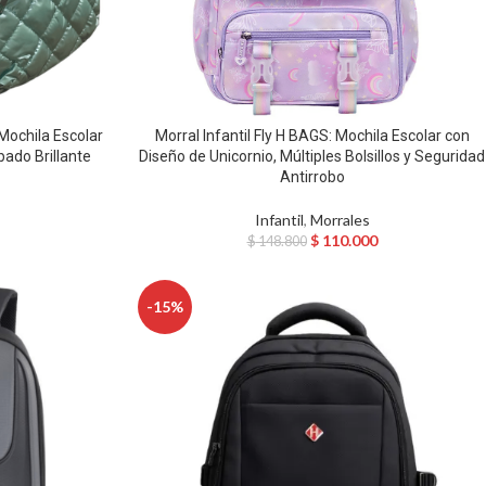
 Mochila Escolar
Morral Infantil Fly H BAGS: Mochila Escolar con
bado Brillante
Diseño de Unicornio, Múltiples Bolsillos y Seguridad
Antirrobo
Infantil
,
Morrales
$
110.000
$
148.800
-15%