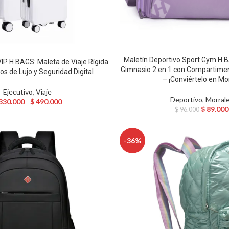
Maletín Deportivo Sport Gym H B
VIP H BAGS: Maleta de Viaje Rígida
Gimnasio 2 en 1 con Compartime
s de Lujo y Seguridad Digital
– ¡Conviértelo en Mor
Ejecutivo
,
Viaje
Deportivo
,
Morral
330.000
-
$
490.000
$
89.000
$
96.000
-36%