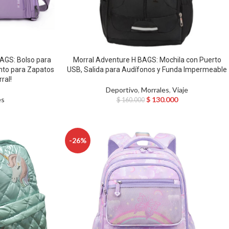
AGS: Bolso para
Morral Adventure H BAGS: Mochila con Puerto
nto para Zapatos
USB, Salida para Audífonos y Funda Impermeable
ral!
Deportivo
,
Morrales
,
Viaje
es
$
130.000
$
160.000
-26%