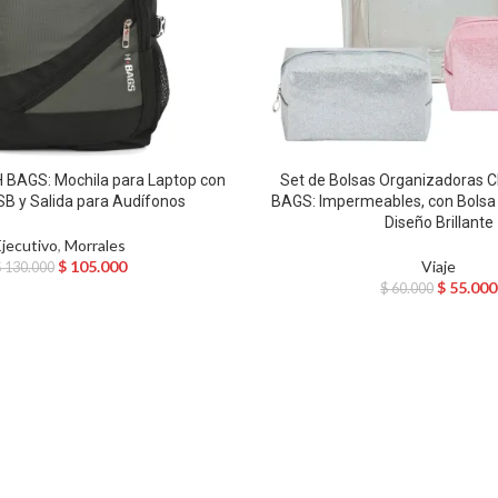
H BAGS: Mochila para Laptop con
Set de Bolsas Organizadoras 
SB y Salida para Audífonos
BAGS: Impermeables, con Bolsa
Diseño Brillante
Ejecutivo
,
Morrales
$
105.000
Viaje
$
130.000
$
55.000
$
60.000