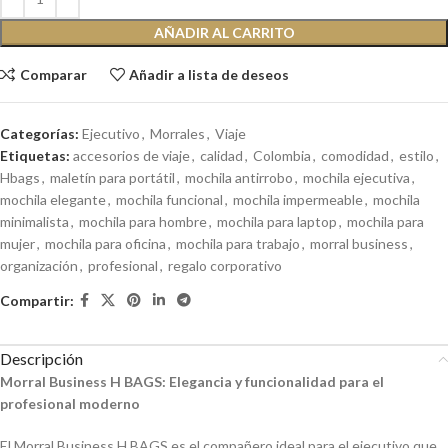
AÑADIR AL CARRITO
Comparar
Añadir a lista de deseos
Categorías:
Ejecutivo
,
Morrales
,
Viaje
Etiquetas:
accesorios de viaje
,
calidad
,
Colombia
,
comodidad
,
estilo
,
Hbags
,
maletín para portátil
,
mochila antirrobo
,
mochila ejecutiva
,
mochila elegante
,
mochila funcional
,
mochila impermeable
,
mochila
minimalista
,
mochila para hombre
,
mochila para laptop
,
mochila para
mujer
,
mochila para oficina
,
mochila para trabajo
,
morral business
,
organización
,
profesional
,
regalo corporativo
Compartir:
Descripción
Morral Business H BAGS: Elegancia y funcionalidad para el
profesional moderno
El Morral Business H BAGS es el compañero ideal para el ejecutivo que