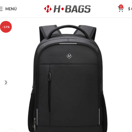
0
MENÚ
$
-13%